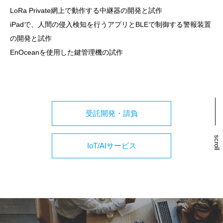
LoRa Private網上で動作する中継器の開発と試作
iPadで、人間の侵入検知を行うアプリとBLEで制御する警報装置
の開発と試作
EnOceanを使用した鍵管理機の試作
受託開発・請負
scroll
IoT/AIサービス