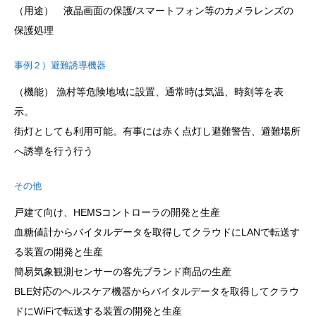
（用途） 液晶画面の保護/スマートフォン等のカメラレンズの
保護処理
事例２）避難誘導機器
（機能） 漁村等危険地域に設置、通常時は気温、時刻等を表
示。
街灯としても利用可能。有事には赤く点灯し避難警告、避難場所
へ誘導を行う行う
その他
戸建て向け、HEMSコントローラの開発と生産
血糖値計からバイタルデータを取得してクラウドにLANで転送す
る装置の開発と生産
簡易気象観測センサーの客先ブランド商品の生産
BLE対応のヘルスケア機器からバイタルデータを取得してクラウ
ドにWiFiで転送する装置の開発と生産