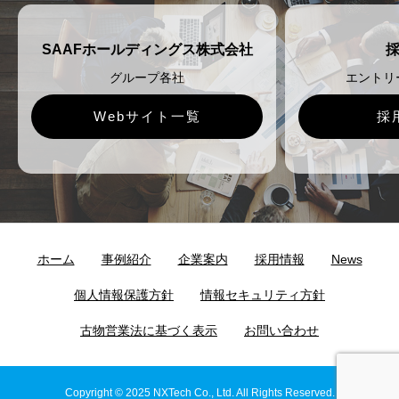
SAAFホールディングス株式会社
グループ各社
エントリ
Webサイト一覧
採
ホーム
事例紹介
企業案内
採用情報
News
個人情報保護方針
情報セキュリティ方針
古物営業法に基づく表示
お問い合わせ
Copyright © 2025 NXTech Co., Ltd. All Rights Reserved.