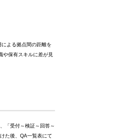
用による拠点間の距離を
識や保有スキルに差が見
、「受付～検証～回答～
けた後、QA一覧表にて