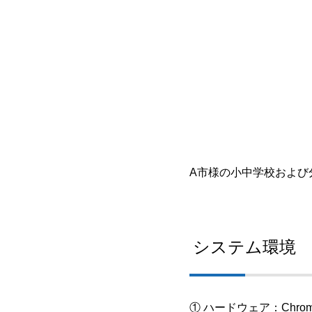
A市様の小中学校および
システム環境
① ハードウェア：Chrom