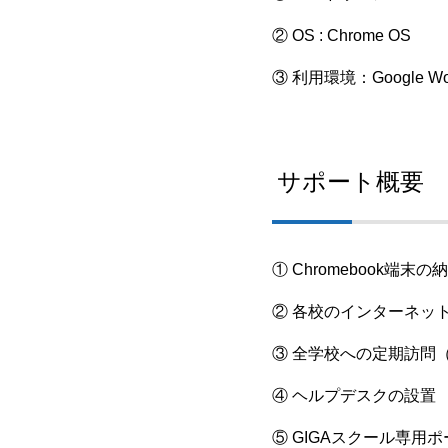
② OS : Chrome OS
③ 利用環境：Google Works
サポート概要
① Chromebook端
② 各校のインターネッ
③ 全学校への定期訪問
④ ヘルプデスクの設置
⑤ GIGAスクール専用