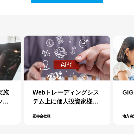
シス
GIGAスクールサポート
都市
様向
ト
ル構
地方自治体：Ａ市教育委員会様
群馬県