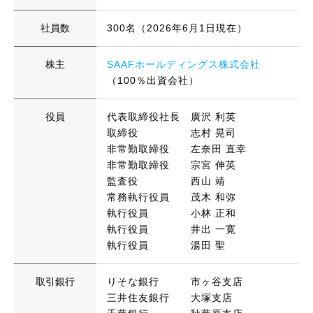
社員数
300名（2026年6月1日現在）
株主
SAAFホールディングス株式会社
（100％出資会社）
役員
代表取締役社長 廣沢 利英
取締役 志村 晃司
非常勤取締役 左奈田 直幸
非常勤取締役 宗宮 伸英
監査役 西山 靖
常務執行役員 茂木 和弥
執行役員 小林 正和
執行役員 井出 一寛
執行役員 湯田 聖
取引銀行
りそな銀行 市ヶ谷支店
三井住友銀行 大塚支店