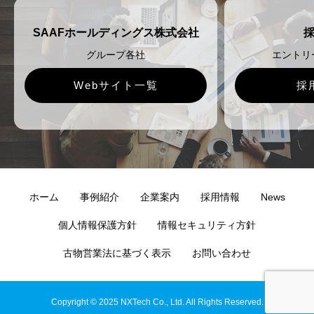
SAAFホールディングス株式会社
グループ各社
エントリ
Webサイト一覧
採
ホーム
事例紹介
企業案内
採用情報
News
個人情報保護方針
情報セキュリティ方針
古物営業法に基づく表示
お問い合わせ
Copyright © 2025 NXTech Co., Ltd. All Rights Reserved.