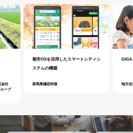
ティシ
GIGAスクールサポート
セキ
およ
地方自治体：Ａ市教育委員会様
東京都